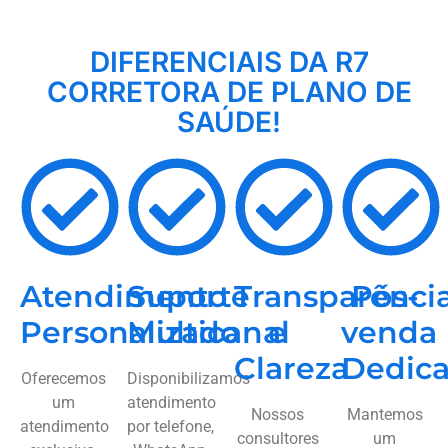
DIFERENCIAIS DA R7
CORRETORA DE PLANO DE
SAÚDE!
Atendimento
Suporte
Transparênci
Pós-
Personalizado
Multicanal
e
venda
Clareza
Dedic
Oferecemos
Disponibilizamos
um
atendimento
Nossos
Mantemos
atendimento
por telefone,
consultores
um