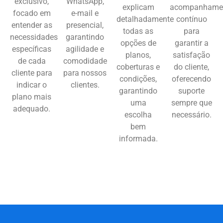
exclusivo,
WhatsApp,
explicam
acompanhame
focado em
e-mail e
detalhadamente
contínuo
entender as
presencial,
todas as
para
necessidades
garantindo
opções de
garantir a
específicas
agilidade e
planos,
satisfação
de cada
comodidade
coberturas e
do cliente,
cliente para
para nossos
condições,
oferecendo
indicar o
clientes.
garantindo
suporte
plano mais
uma
sempre que
adequado.
escolha
necessário.
bem
informada.