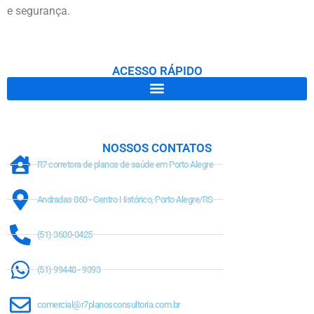
e segurança.
ACESSO RÁPIDO
NOSSOS CONTATOS
R7 corretora de planos de saúde em Porto Alegre
Andradas 860 - Centro Histórico, Porto Alegre/RS
(51) 3600-0425
(51) 99448 - 9393
comercial@r7planosconsultoria.com.br